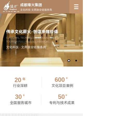
成都烽火集团
文化科技·文商旅全链服务商
传承文化薪火·创造多维价值
CULTURAL TECHNOLOGY & CULTURAL
TOURISM FULL-CHAIN OPERATOR
文化科技 · 文商旅全链服务商
600
20
+
年
行业深耕
文化项目案例
30
50
+
+
全国服务城市
专利与技术成果