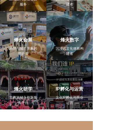
服务
建者
烽火会展
烽火数字
品牌与城市形象的
沉浸式文化体验构
塑造者
建者
烽火研学
IP孵化与运营
文教旅融合创新服
文化IP孵化与商业
务平台
运营