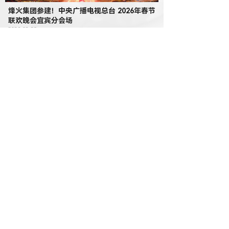
烽火集团参建！中央广播电视总台 2026年春节
联欢晚会宜宾分会场
2026-02-28
温情相聚，共赴美好｜烽火集团员工生日会暖心
开启
2026-06-26
愿福常伴，端午安康
2026-06-19
烽火精品 再获殊荣
2024-05-30
【端午节】愿福常伴，端午安康
2024-06-10
花好月圆 情满中秋
2024-09-17
文旅新作——龙疆小镇·丝路风情街
2024-10-18